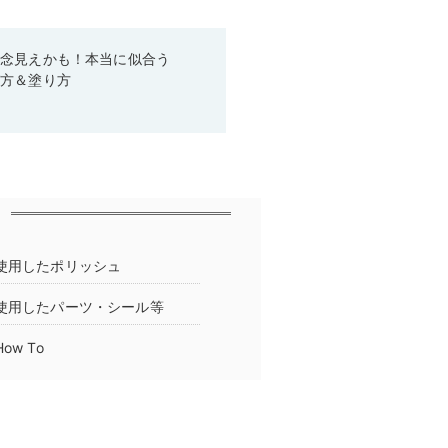
残念見えかも！本当に似合う
び方＆塗り方
使用したポリッシュ
使用したパーツ・シール等
w To