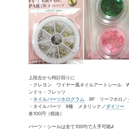
上段左から時計回りに
・クレヨン ワイヤー風ネイルアートシール WR
ンドゥ・フレッツ
・
ネイルパーツ
ホログラム
9P リーフホロ／
・ネイルパーツ 9種 メタリック／
ダイソー
各100円（税抜）
パーツ・シールは全て100均で入手可能♪