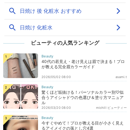
ビューティの人気ランキング
40代の若見え・老け見えは眉で決まる！プロ
が教える完全眉カラーガイド
2026/05/02 08:00
asami.t
驚くほど垢抜ける！パーソナルカラー別♡似
合うアイシャドウの色選び＆塗り方マニュア
ル
2026/03/20 08:00
michill ビューティー
今すぐやめて！プロが教える目が小さく見え
るアイメイクの落とし穴4選