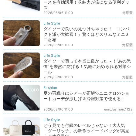
ースを有効活用！収納力が倍になる便利グッ
ズ
2026/08/06 11:00
海原藍
ダイソーで良いの見つけちゃった！「コンパ
クト派が大歓喜！」驚くほどスリムなミニミ
ニ財布
2026/08/06 11:00
海原藍
ダイソーで買って本当に良かった～！“あの恐
怖”を未然に防げる！気軽に始められる対策シ
ール
2026/08/06 11:00
海原藍
夏の羽織りはシアーが正解♡ユニクロのショ
ートカーデが涼しげ＆冷房対策で使える！
2026/08/06 11:00
emi_fashion_1122
どう見ても付録のレベルじゃない！大人気
「ダーリッチ」の新作ツイードバッグが高見