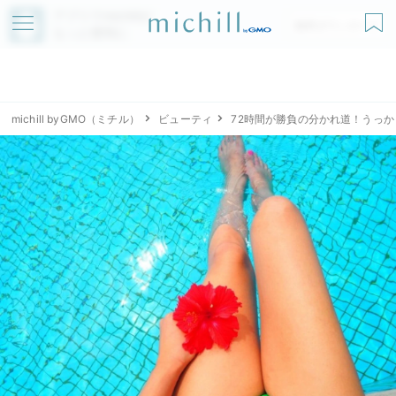
アプリでmichillが
無料ダウンロード
もっと便利に
michill byGMO（ミチル）
ビューティ
72時間が勝負の分かれ道！うっ