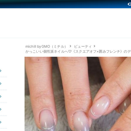
michill byGMO（ミチル）
ビューティ
かっこいい個性派ネイルへ♡《スクエアオフ×囲みフレンチ》の