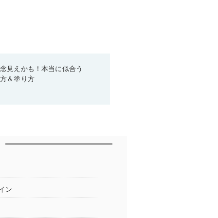
残念見えかも！本当に似合う
び方＆塗り方
イン