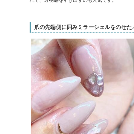
シェルと天然石のネイルデザイン
via
itnail.jp
ピンクやコーラル系をベースに、3つの囲みミ
のもおすすめ♪プリンセスムードが高まる指先
れて、透明感を引き出すのも人気です。
爪の先端側に囲みミラーシェルをのせた