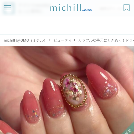
アプリでmichillが
無料ダウンロード
もっと便利に
michill byGMO（ミチル）
ビューティ
カラフルな手元にときめく！ドラ