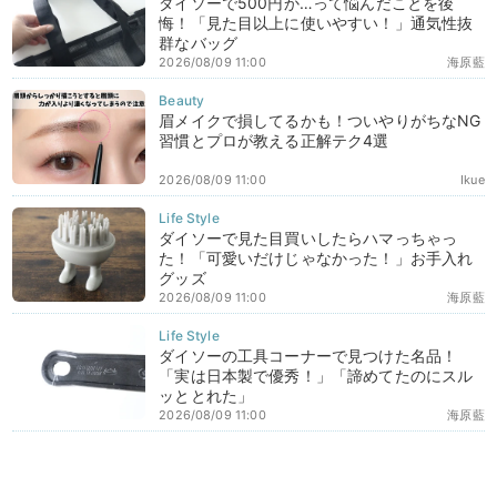
ダイソーで500円か…って悩んだことを後
悔！「見た目以上に使いやすい！」通気性抜
群なバッグ
2026/08/09 11:00
海原藍
眉メイクで損してるかも！ついやりがちなNG
習慣とプロが教える正解テク4選
2026/08/09 11:00
Ikue
ダイソーで見た目買いしたらハマっちゃっ
た！「可愛いだけじゃなかった！」お手入れ
グッズ
2026/08/09 11:00
海原藍
ダイソーの工具コーナーで見つけた名品！
「実は日本製で優秀！」「諦めてたのにスル
ッととれた」
2026/08/09 11:00
海原藍