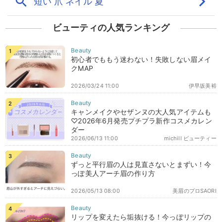
ビューティの人気ランキング
初心者でももう迷わない！失敗しない眉メイ
クMAP
2026/03/24 11:00
伊早坂美裕
キャンメイクやセザンヌの大人気アイテムも
♡2026年6月発売プチプラ新作コスメカレン
ダー
2026/06/13 11:00
michill ビューティー
ずっと平行眉の人は見直さないとまずい！今
っぽ美人アーチ眉の作り方
2026/05/13 08:00
美眉のプロSAORI
リップを変えたら垢抜ける！今っぽリップの