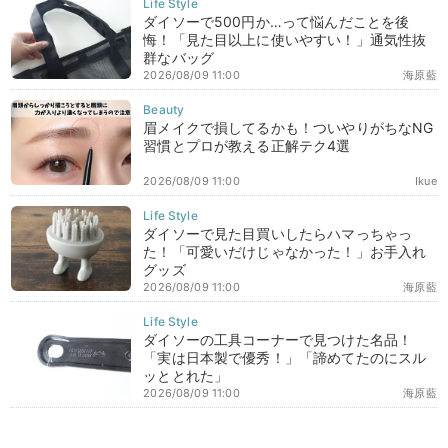
ダイソーで500円か…って悩んだことを後
悔！「見た目以上に使いやすい！」通気性抜
群なバッグ
2026/08/09 11:00
海原藍
眉メイクで損してるかも！ついやりがちなNG
習慣とプロが教える正解テク4選
2026/08/09 11:00
Ikue
ダイソーで見た目買いしたらハマっちゃっ
た！「可愛いだけじゃなかった！」お手入れ
グッズ
2026/08/09 11:00
海原藍
ダイソーの工具コーナーで見つけた名品！
「実は日本製で優秀！」「諦めてたのにスル
ッととれた」
2026/08/09 11:00
海原藍