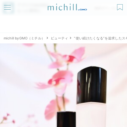
アプリでmichillが
無料ダウンロード
もっと便利に
michill byGMO（ミチル）
ビューティ
“使い続けたくなる”を追求したス