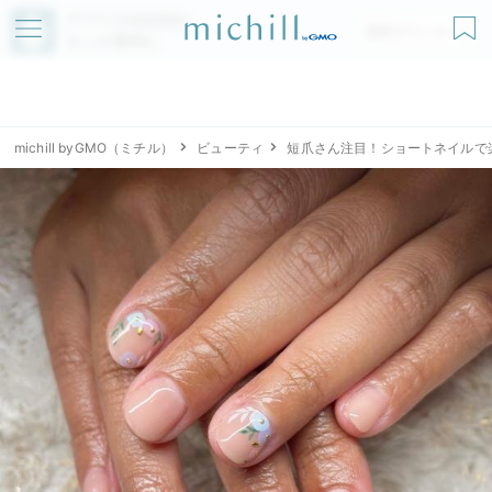
アプリでmichillが
無料ダウンロード
もっと便利に
michill byGMO（ミチル）
ビューティ
短爪さん注目！ショートネイルで