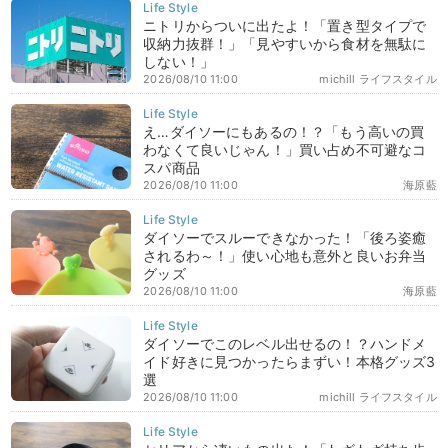
ニトリからついに出たよ！「置き型タイプで
収納力抜群！」「見やすいから食材を無駄に
しない！」
2026/08/10 11:00
michill ライフスタイル
え…ダイソーにもあるの！？「もう高いの買
わなくて良いじゃん！」買い占め不可避なコ
スパ商品
2026/08/10 11:00
海原藍
ダイソーでスルーできなかった！「後ろ姿癒
されるわ～！」使い心地も意外と良いお弁当
グッズ
2026/08/10 11:00
海原藍
ダイソーでこのレベル出せるの！？ハンドメ
イド好きに見つかったらまずい！本格グッズ3
選
2026/08/10 11:00
michill ライフスタイル