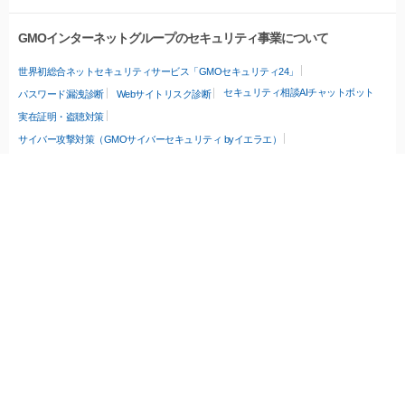
GMOインターネットグループのセキュリティ事業について
世界初総合ネットセキュリティサービス「GMOセキュリティ24」
セキュリティ相談AIチャットボット
パスワード漏洩診断
Webサイトリスク診断
実在証明・盗聴対策
サイバー攻撃対策（GMOサイバーセキュリティ byイエラエ）
サイバー攻撃対策（GMO Flatt Security）
なりすまし対策
セキュリティ事業の軌跡