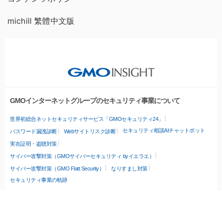
michill 繁體中文版
GMOインターネットグループのセキュリティ事業について
世界初総合ネットセキュリティサービス「GMOセキュリティ24」
セキュリティ相談AIチャットボット
パスワード漏洩診断
Webサイトリスク診断
実在証明・盗聴対策
サイバー攻撃対策（GMOサイバーセキュリティ byイエラエ）
サイバー攻撃対策（GMO Flatt Security）
なりすまし対策
セキュリティ事業の軌跡