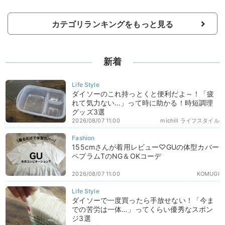
カテゴリランキングをもっと見る
新着
ダイソーのこれ持っとくと便利だよ～！「疲
れて気力ない…」って時に助かる！時短調理
グッズ3選
2026/08/07 11:00
michill ライフスタイル
155cmさんが着用レビュー♡GUの体型カバー
ペプラムTのNG＆OKコーデ
2026/08/07 11:00
KOMUGI
ダイソーで一度買ったら手放せない！「今ま
での苦労は一体…」ってくらい優秀なスポン
ジ3選