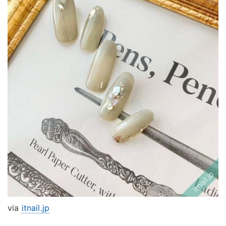
via
itnail.jp