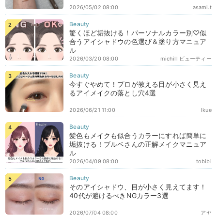
2026/05/02 08:00
asami.t
驚くほど垢抜ける！パーソナルカラー別♡似
合うアイシャドウの色選び＆塗り方マニュア
ル
2026/03/20 08:00
michill ビューティー
今すぐやめて！プロが教える目が小さく見え
るアイメイクの落とし穴4選
2026/06/21 11:00
Ikue
髪色もメイクも似合うカラーにすれば簡単に
垢抜ける！ブルベさんの正解メイクマニュア
ル
2026/04/09 08:00
tobibi
そのアイシャドウ、目が小さく見えてます！
40代が避けるべきNGカラー3選
2026/07/04 08:00
アヤ