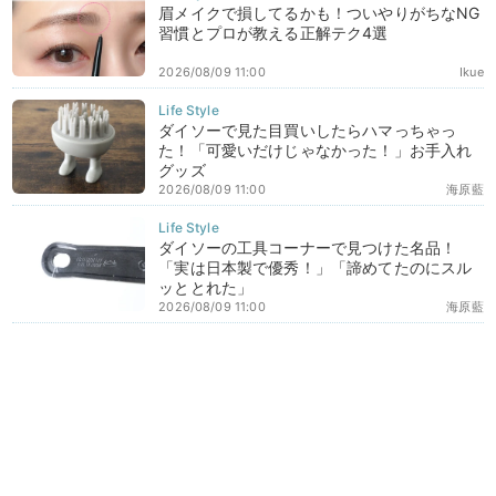
眉メイクで損してるかも！ついやりがちなNG
習慣とプロが教える正解テク4選
2026/08/09 11:00
Ikue
ダイソーで見た目買いしたらハマっちゃっ
た！「可愛いだけじゃなかった！」お手入れ
グッズ
2026/08/09 11:00
海原藍
ダイソーの工具コーナーで見つけた名品！
「実は日本製で優秀！」「諦めてたのにスル
ッととれた」
2026/08/09 11:00
海原藍