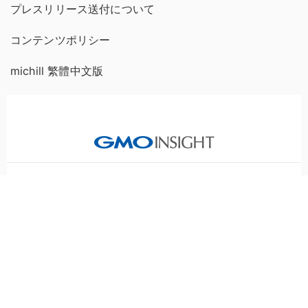
プレスリリース送付について
コンテンツポリシー
michill 繁體中文版
GMOインターネットグループのセキュリティ事業について
世界初総合ネットセキュリティサービス「GMOセキュリティ24」
セキュリティ相談AIチャットボット
パスワード漏洩診断
Webサイトリスク診断
実在証明・盗聴対策
サイバー攻撃対策（GMOサイバーセキュリティ byイエラエ）
サイバー攻撃対策（GMO Flatt Security）
なりすまし対策
セキュリティ事業の軌跡