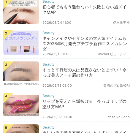
初心者でももう迷わない！失敗しない眉メイ
クMAP
2026/03/24 11:00
伊早坂美裕
キャンメイクやセザンヌの大人気アイテムも
♡2026年6月発売プチプラ新作コスメカレン
ダー
2026/06/13 11:00
michill ビューティー
ずっと平行眉の人は見直さないとまずい！今
っぽ美人アーチ眉の作り方
2026/05/13 08:00
美眉のプロSAORI
リップを変えたら垢抜ける！今っぽリップの
塗り方MAP
2026/06/07 08:00
Yoshiko Sono
正しい眉の描き方知らないとまずい！眉メイ