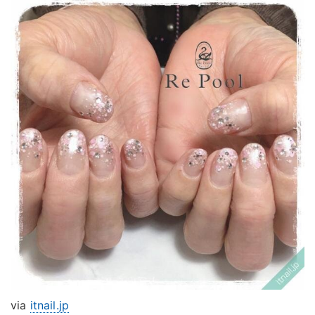
via
itnail.jp