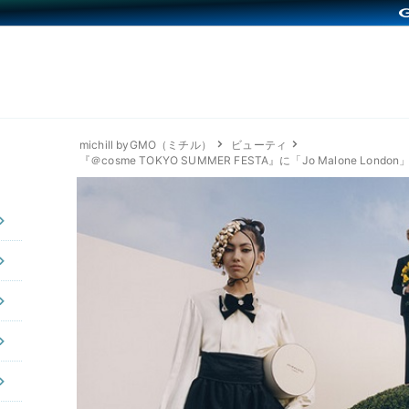
michill byGMO（ミチル）
ビューティ
『＠cosme TOKYO SUMMER FESTA』に「Jo Malone Lon