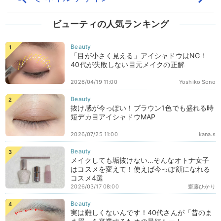
ビューティの人気ランキング
「目が小さく見える」アイシャドウはNG！
40代が失敗しない目元メイクの正解
2026/04/19 11:00
Yoshiko Sono
抜け感が今っぽい！ブラウン1色でも盛れる時
短デカ目アイシャドウMAP
2026/07/25 11:00
kana.s
メイクしても垢抜けない…そんなオトナ女子
はコスメを変えて！使えば今っぽ顔になれる
コスメ4選
2026/03/17 08:00
齋藤ひかり
実は難しくないんです！40代さんが「昔のま