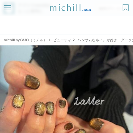
アプリでmichillが
無料ダウンロード
もっと便利に
michill byGMO（ミチル）
ビューティ
ハンサムなネイルが好き！ダーク