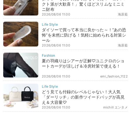
クト派が大歓喜！」驚くほどスリムなミニミ
ニ財布
2026/08/06 11:00
海原藍
ダイソーで買って本当に良かった～！“あの恐
怖”を未然に防げる！気軽に始められる対策シ
ール
2026/08/06 11:00
海原藍
夏の羽織りはシアーが正解♡ユニクロのショ
ートカーデが涼しげ＆冷房対策で使える！
2026/08/06 11:00
emi_fashion_1122
どう見ても付録のレベルじゃない！大人気
「ダーリッチ」の新作ツイードバッグが高見
え＆大容量♡
2026/08/06 11:00
michill エンタメ