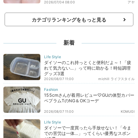
2026/07/04 08:00
アヤ
カテゴリランキングをもっと見る
新着
ダイソーのこれ持っとくと便利だよ～！「疲
れて気力ない…」って時に助かる！時短調理
グッズ3選
2026/08/07 11:00
michill ライフスタイル
155cmさんが着用レビュー♡GUの体型カバー
ペプラムTのNG＆OKコーデ
2026/08/07 11:00
KOMUGI
ダイソーで一度買ったら手放せない！「今ま
での苦労は一体…」ってくらい優秀なスポン