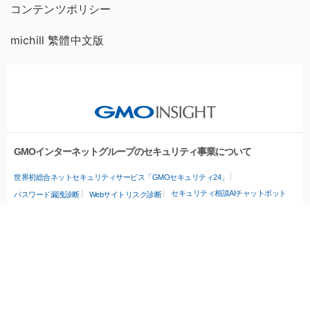
コンテンツポリシー
michill 繁體中文版
GMOインターネットグループのセキュリティ事業について
世界初総合ネットセキュリティサービス「GMOセキュリティ24」
セキュリティ相談AIチャットボット
パスワード漏洩診断
Webサイトリスク診断
実在証明・盗聴対策
サイバー攻撃対策（GMOサイバーセキュリティ byイエラエ）
サイバー攻撃対策（GMO Flatt Security）
なりすまし対策
セキュリティ事業の軌跡