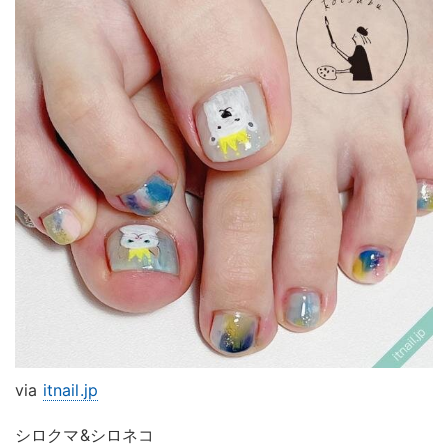
via
itnail.jp
シロクマ&シロネコ