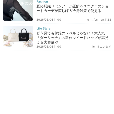
夏の羽織りはシアーが正解♡ユニクロのショ
ートカーデが涼しげ＆冷房対策で使える！
2026/08/06 11:00
emi_fashion_1122
どう見ても付録のレベルじゃない！大人気
「ダーリッチ」の新作ツイードバッグが高見
え＆大容量♡
2026/08/06 11:00
michill エンタメ