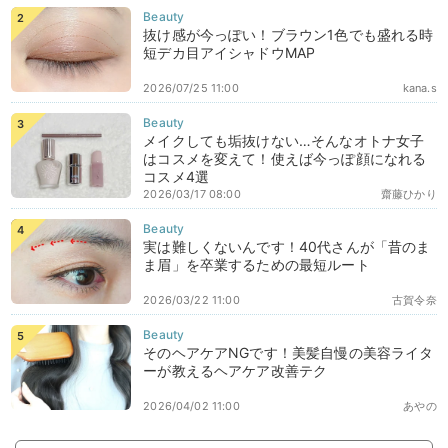
抜け感が今っぽい！ブラウン1色でも盛れる時
短デカ目アイシャドウMAP
2026/07/25 11:00
kana.s
メイクしても垢抜けない…そんなオトナ女子
はコスメを変えて！使えば今っぽ顔になれる
コスメ4選
2026/03/17 08:00
齋藤ひかり
実は難しくないんです！40代さんが「昔のま
ま眉」を卒業するための最短ルート
2026/03/22 11:00
古賀令奈
そのヘアケアNGです！美髪自慢の美容ライタ
ーが教えるヘアケア改善テク
2026/04/02 11:00
あやの