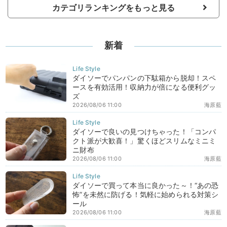
カテゴリランキングをもっと見る
新着
ダイソーでパンパンの下駄箱から脱却！スペ
ースを有効活用！収納力が倍になる便利グッ
ズ
2026/08/06 11:00
海原藍
ダイソーで良いの見つけちゃった！「コンパ
クト派が大歓喜！」驚くほどスリムなミニミ
ニ財布
2026/08/06 11:00
海原藍
ダイソーで買って本当に良かった～！“あの恐
怖”を未然に防げる！気軽に始められる対策シ
ール
2026/08/06 11:00
海原藍