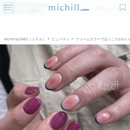
アプリでmichillが
無料ダウンロード
もっと便利に
michill byGMO（ミチル）
ビューティ
ウォームカラーでほっこりかわい