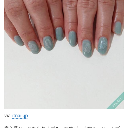
via
itnail.jp