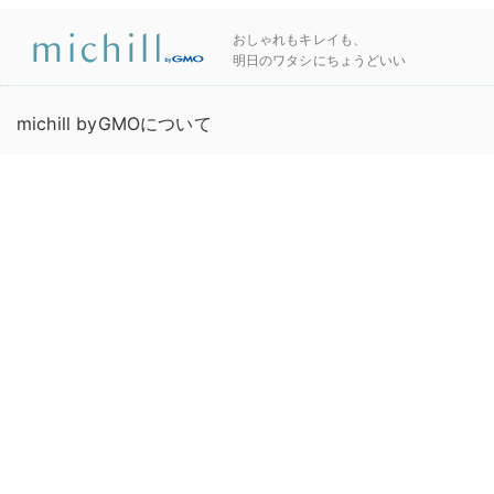
おしゃれもキレイも、
明日のワタシにちょうどいい
michill byGMOについて
有識者・ライターの募集
プライバシーポリシー
お問い合わせ
連絡先
利用規約
運営会社
広告掲載について