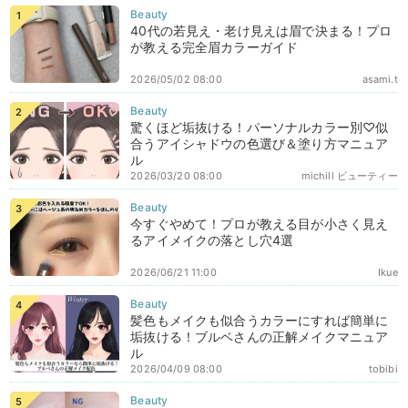
40代の若見え・老け見えは眉で決まる！プロ
が教える完全眉カラーガイド
2026/05/02 08:00
asami.t
驚くほど垢抜ける！パーソナルカラー別♡似
合うアイシャドウの色選び＆塗り方マニュア
ル
2026/03/20 08:00
michill ビューティー
今すぐやめて！プロが教える目が小さく見え
るアイメイクの落とし穴4選
2026/06/21 11:00
Ikue
髪色もメイクも似合うカラーにすれば簡単に
垢抜ける！ブルベさんの正解メイクマニュア
ル
2026/04/09 08:00
tobibi