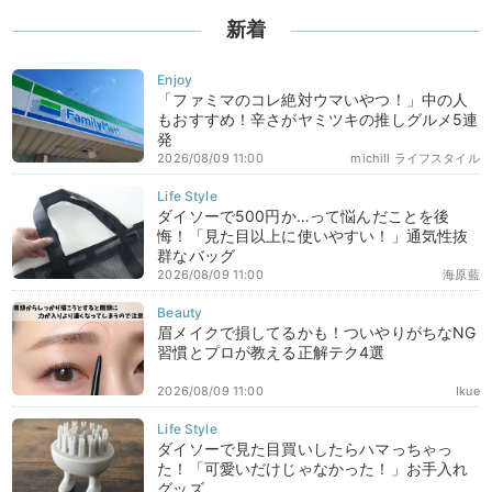
新着
「ファミマのコレ絶対ウマいやつ！」中の人
もおすすめ！辛さがヤミツキの推しグルメ5連
発
2026/08/09 11:00
michill ライフスタイル
ダイソーで500円か…って悩んだことを後
悔！「見た目以上に使いやすい！」通気性抜
群なバッグ
2026/08/09 11:00
海原藍
眉メイクで損してるかも！ついやりがちなNG
習慣とプロが教える正解テク4選
2026/08/09 11:00
Ikue
ダイソーで見た目買いしたらハマっちゃっ
た！「可愛いだけじゃなかった！」お手入れ
グッズ