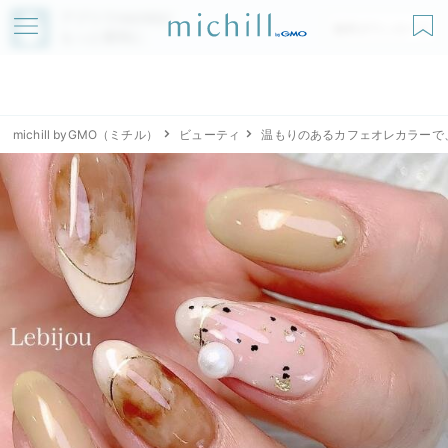
アプリでmichillが
無料ダウンロード
もっと便利に
michill byGMO（ミチル）
ビューティ
温もりのあるカフェオレカラーで