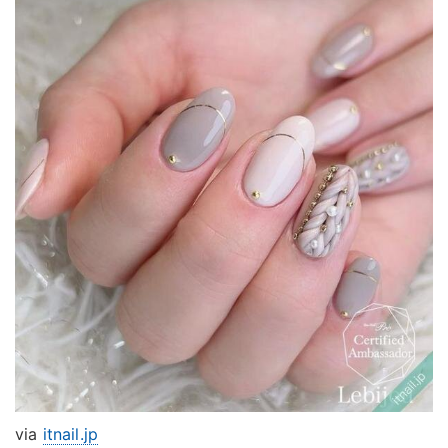
via
itnail.jp