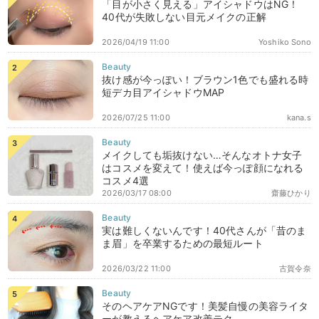
「目が小さく見える」アイシャドウはNG！
40代が失敗しない目元メイクの正解
2026/04/19 11:00
Yoshiko Sono
抜け感が今っぽい！ブラウン1色でも盛れる時
短デカ目アイシャドウMAP
2026/07/25 11:00
kana.s
メイクしても垢抜けない…そんなオトナ女子
はコスメを変えて！使えば今っぽ顔になれる
コスメ4選
2026/03/17 08:00
齋藤ひかり
実は難しくないんです！40代さんが「昔のま
ま眉」を卒業するための最短ルート
2026/03/22 11:00
古賀令奈
そのヘアケアNGです！美髪自慢の美容ライタ
ーが教えるヘアケア改善テク