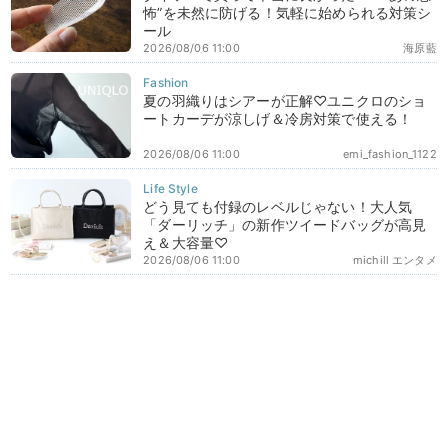
怖”を未然に防げる！気軽に始められる対策シ
ール
2026/08/06 11:00
海原藍
夏の羽織りはシアーが正解♡ユニクロのショ
ートカーデが涼しげ＆冷房対策で使える！
2026/08/06 11:00
emi_fashion_1122
どう見ても付録のレベルじゃない！大人気
「ダーリッチ」の新作ツイードバッグが高見
え＆大容量♡
2026/08/06 11:00
michill エンタメ