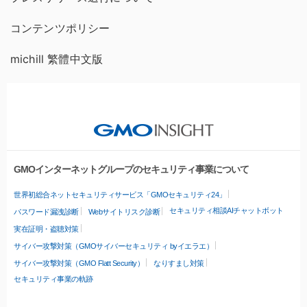
コンテンツポリシー
michill 繁體中文版
GMOインターネットグループのセキュリティ事業について
世界初総合ネットセキュリティサービス「GMOセキュリティ24」
セキュリティ相談AIチャットボット
パスワード漏洩診断
Webサイトリスク診断
実在証明・盗聴対策
サイバー攻撃対策（GMOサイバーセキュリティ byイエラエ）
サイバー攻撃対策（GMO Flatt Security）
なりすまし対策
セキュリティ事業の軌跡