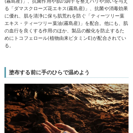
(霧島産)」、抗菌作用や肌の調子を整えハリや潤いを与え
る「ダマスクローズ花エキス(霧島産)」、抗菌や消毒効果
に優れ、肌を清浄に保ち肌荒れを防ぐ「ティーツリー葉
エキス・ティーツリー葉油(霧島産)」を配合。他にも、肌
の血行を良くする作用のほか、製品の酸化を防止するた
めにトコフェロール(植物由来ビタミンE)が配合されてい
る。
塗布する前に手のひらで温めよう