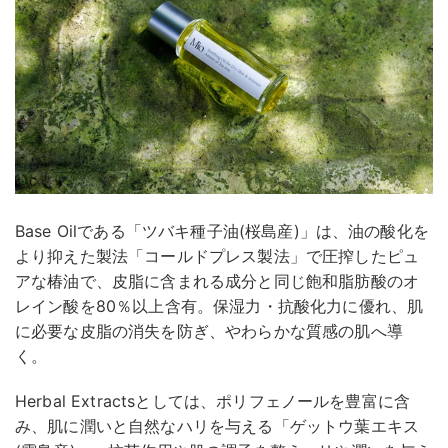
Base Oilである「ツバキ種子油(桜島産)」は、油の酸化を
より抑えた製法「コールドプレス製法」で圧搾したピュ
アな椿油で、皮脂に含まれる成分と同じ飽和脂肪酸のオ
レイン酸を80％以上含有。保湿力・抗酸化力に優れ、肌
に必要な皮脂の消失を防ぎ、やわらかな質感の肌へ導
く。
Herbal Extractsとしては、ポリフェノールを豊富に含
み、肌に潤いと自然なハリを与える「ゲットウ葉エキス