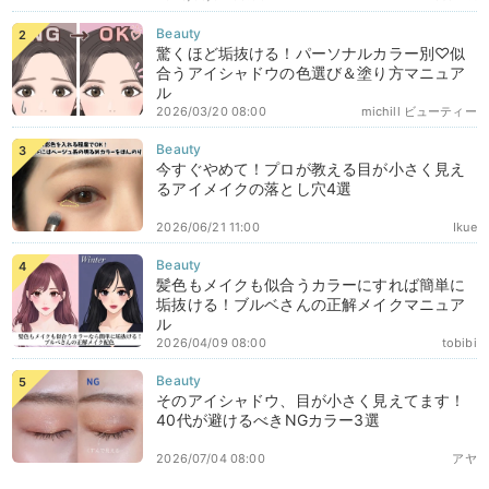
驚くほど垢抜ける！パーソナルカラー別♡似
合うアイシャドウの色選び＆塗り方マニュア
ル
2026/03/20 08:00
michill ビューティー
今すぐやめて！プロが教える目が小さく見え
るアイメイクの落とし穴4選
2026/06/21 11:00
Ikue
髪色もメイクも似合うカラーにすれば簡単に
垢抜ける！ブルベさんの正解メイクマニュア
ル
2026/04/09 08:00
tobibi
そのアイシャドウ、目が小さく見えてます！
40代が避けるべきNGカラー3選
2026/07/04 08:00
アヤ