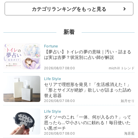
カテゴリランキングをもっと見る
新着
【夢占い】トイレの夢の意味｜汚い・詰まる
は実は吉夢？状況別に占い師が解説
2026/08/07 08:00
michill トレンド
セリアで理想形を発見！「生活感消えた！」
「形とサイズが絶妙」欲しいが詰まった詰め
替え容器
2026/08/07 08:00
如月せり
ダイソーのこれ「一体、何が入るの？」って
思ったら…♡小さいのに頼れる！毎日使いた
い黒ポーチ
2026/08/07 08:00
海原藍