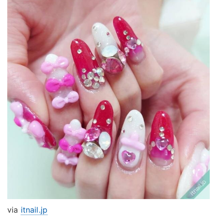
via
itnail.jp