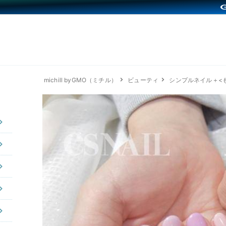
michill byGMO（ミチル）
ビューティ
シンプルネイル＋<