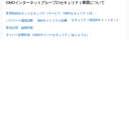
GMOインターネットグループのセキュリティ事業について
世界初総合ネットセキュリティサービス「GMOセキュリティ24」
セキュリティ相談AIチャットボット
パスワード漏洩診断
Webサイトリスク診断
実在証明・盗聴対策
サイバー攻撃対策（GMOサイバーセキュリティ byイエラエ）
サイバー攻撃対策（GMO Flatt Security）
なりすまし対策
セキュリティ事業の軌跡
無料診断