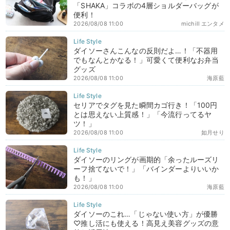
「SHAKA」コラボの4層ショルダーバッグが
便利！
2026/08/08 11:00
michill エンタメ
ダイソーさんこんなの反則だよ…！「不器用
でもなんとかなる！」可愛くて便利なお弁当
グッズ
2026/08/08 11:00
海原藍
セリアでタグを見た瞬間カゴ行き！「100円
とは思えない上質感！」「今流行ってるヤ
ツ！」
2026/08/08 11:00
如月せり
ダイソーのリングが画期的「余ったルーズリ
ーフ捨てないで！」「バインダーよりいいか
も！」
2026/08/08 11:00
海原藍
ダイソーのこれ…「じゃない使い方」が優勝
♡推し活にも使える！高見え美容グッズの意