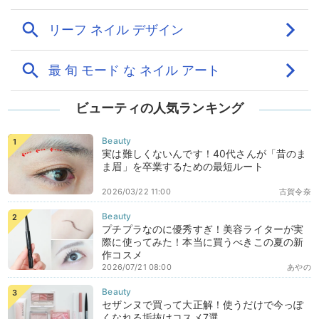
ビューティの人気ランキング
実は難しくないんです！40代さんが「昔のま
ま眉」を卒業するための最短ルート
2026/03/22 11:00
古賀令奈
プチプラなのに優秀すぎ！美容ライターが実
際に使ってみた！本当に買うべきこの夏の新
作コスメ
2026/07/21 08:00
あやの
セザンヌで買って大正解！使うだけで今っぽ
くなれる垢抜けコスメ7選