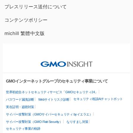
プレスリリース送付について
コンテンツポリシー
michill 繁體中文版
GMOインターネットグループのセキュリティ事業について
世界初総合ネットセキュリティサービス「GMOセキュリティ24」
セキュリティ相談AIチャットボット
パスワード漏洩診断
Webサイトリスク診断
実在証明・盗聴対策
サイバー攻撃対策（GMOサイバーセキュリティ byイエラエ）
サイバー攻撃対策（GMO Flatt Security）
なりすまし対策
セキュリティ事業の軌跡