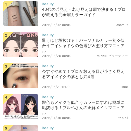
40代の若見え・老け見えは眉で決まる！プロ
が教える完全眉カラーガイド
2026/05/02 08:00
asami.t
驚くほど垢抜ける！パーソナルカラー別♡似
合うアイシャドウの色選び＆塗り方マニュア
ル
2026/03/20 08:00
michill ビューティー
今すぐやめて！プロが教える目が小さく見え
るアイメイクの落とし穴4選
2026/06/21 11:00
Ikue
髪色もメイクも似合うカラーにすれば簡単に
垢抜ける！ブルベさんの正解メイクマニュア
ル
2026/04/09 08:00
tobibi