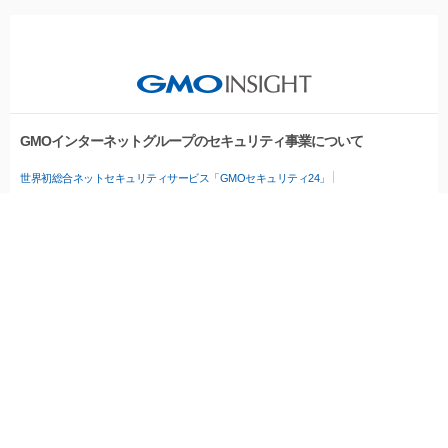
GMOインターネットグループのセキュリティ事業について
世界初総合ネットセキュリティサービス「GMOセキュリティ24」
セキュリティ相談AIチャットボット
パスワード漏洩診断
Webサイトリスク診断
実在証明・盗聴対策
サイバー攻撃対策（GMOサイバーセキュリティ byイエラエ）
サイバー攻撃対策（GMO Flatt Security）
なりすまし対策
セキュリティ事業の軌跡