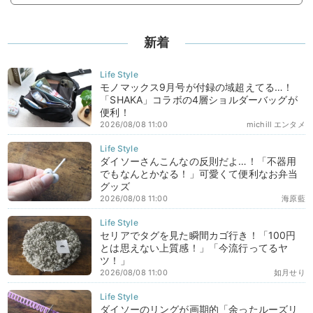
新着
モノマックス9月号が付録の域超えてる…！
「SHAKA」コラボの4層ショルダーバッグが
便利！
2026/08/08 11:00
michill エンタメ
ダイソーさんこんなの反則だよ…！「不器用
でもなんとかなる！」可愛くて便利なお弁当
グッズ
2026/08/08 11:00
海原藍
セリアでタグを見た瞬間カゴ行き！「100円
とは思えない上質感！」「今流行ってるヤ
ツ！」
2026/08/08 11:00
如月せり
ダイソーのリングが画期的「余ったルーズリ