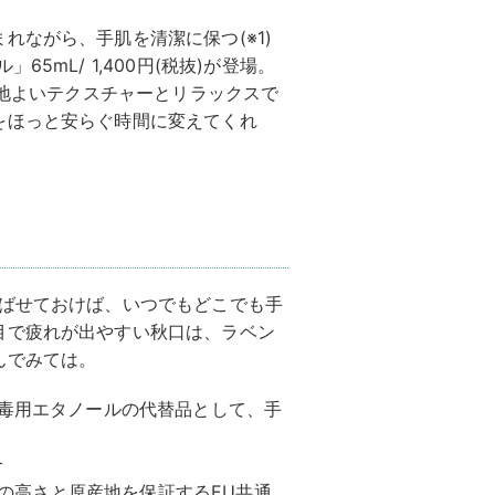
れながら、手肌を清潔に保つ(※1)
5mL/ 1,400円(税抜)が登場。
心地よいテクスチャーとリラックスで
をほっと安らぐ時間に変えてくれ
忍ばせておけば、いつでもどこでも手
目で疲れが出やすい秋口は、ラベン
んでみては。
消毒用エタノールの代替品として、手
合
品質の高さと原産地を保証するEU共通