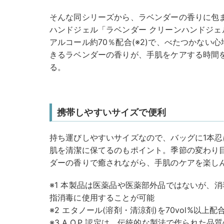
そんな同シリーズから、ラベンダーの香りに包ま
ハンドジェル「ラベンダー クリーンハンドジェル」6
アルコール約70％配合(※2)で、べたつかない
きるラベンダーの香りが、手肌をケアする時間
る。
携帯しやすいサイズで便利
持ち運びしやすいサイズなので、バッグに1本
肌を清潔に保てるのもポイント。季節の変わり
ダーの香りで癒されながら、手肌のケアを楽し
※1 本製品は医薬品や医薬部外品ではないが、
指消毒に使用することが可能
※2 エタノール(溶剤・清涼剤)を70vol%以上配
※3 A.O.P 認定は、伝統的な製法で作られた