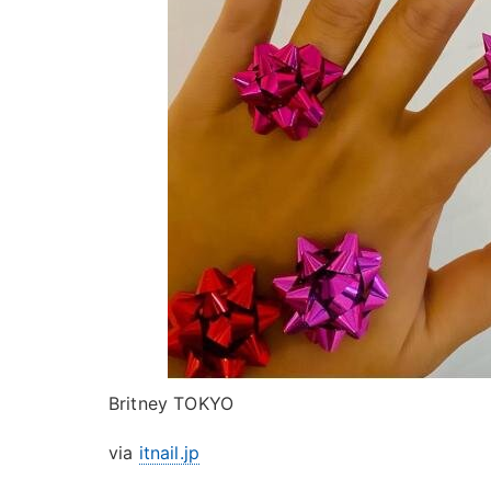
Britney TOKYO
via
itnail.jp