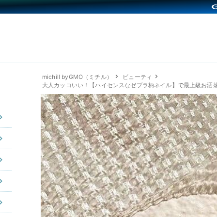
michill byGMO（ミチル）
ビューティ
大人カッコいい！【ハイセンスなゼブラ柄ネイル】で最上級お洒