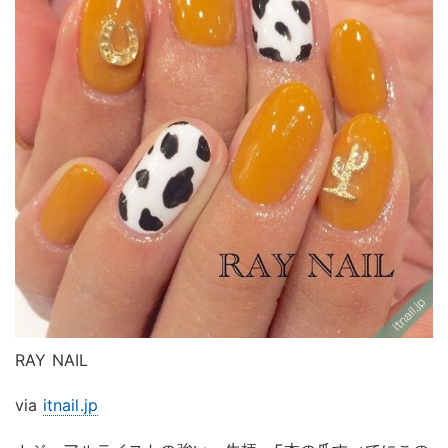
RAY NAIL
via
itnail.jp