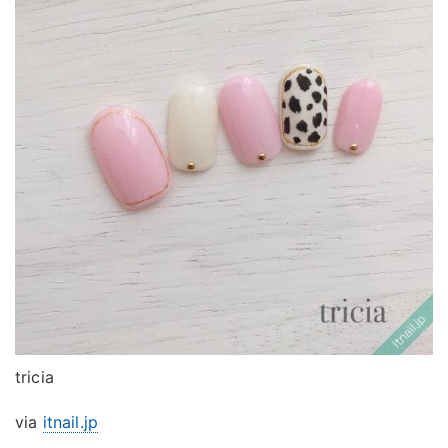
tricia
via
itnail.jp