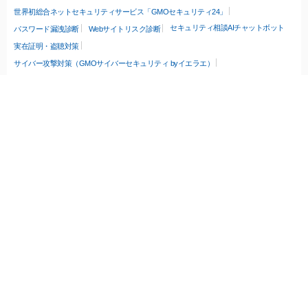
世界初総合ネットセキュリティサービス「GMOセキュリティ24」
セキュリティ相談AIチャットボット
パスワード漏洩診断
Webサイトリスク診断
実在証明・盗聴対策
サイバー攻撃対策（GMOサイバーセキュリティ byイエラエ）
サイバー攻撃対策（GMO Flatt Security）
なりすまし対策
セキュリティ事業の軌跡
無料診断