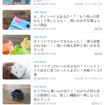
2026/08/10 11:00
michill ライフスタイル
え…ダイソーにもあるの！？「もう高いの買
わなくて良いじゃん！」買い占め不可避なコ
スパ商品
2026/08/10 11:00
海原藍
ダイソーでスルーできなかった！「後ろ姿癒
されるわ～！」使い心地も意外と良いお弁当
グッズ
2026/08/10 11:00
海原藍
ダイソーでこのレベル出せるの！？ハンドメ
イド好きに見つかったらまずい！本格グッズ3
選
2026/08/10 11:00
michill ライフスタイル
セリアから凄いもの出た！「わざわざ持ち歩
くの面倒だった」欲しい機能が一体になった
安心グッズ
2026/08/10 11:00
如月せり