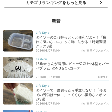
カテゴリランキングをもっと見る
新着
ダイソーのこれ持っとくと便利だよ～！「疲
れて気力ない…」って時に助かる！時短調理
グッズ3選
2026/08/07 11:00
michill ライフスタイル
155cmさんが着用レビュー♡GUの体型カバー
ペプラムTのNG＆OKコーデ
2026/08/07 11:00
KOMUGI
ダイソーで一度買ったら手放せない！「今ま
での苦労は一体…」ってくらい優秀なスポン
ジ3選
2026/08/07 11:00
michill ライフスタイル