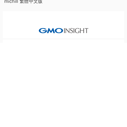
michill 繁體中文版
GMOインターネットグループのセキュリティ事業について
世界初総合ネットセキュリティサービス「GMOセキュリティ24」
セキュリティ相談AIチャットボット
パスワード漏洩診断
Webサイトリスク診断
実在証明・盗聴対策
サイバー攻撃対策（GMOサイバーセキュリティ byイエラエ）
サイバー攻撃対策（GMO Flatt Security）
なりすまし対策
セキュリティ事業の軌跡