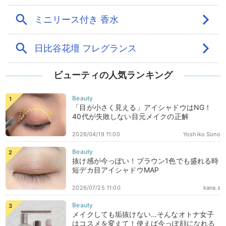
ビューティの人気ランキング
「目が小さく見える」アイシャドウはNG！
40代が失敗しない目元メイクの正解
2026/04/19 11:00
Yoshiko Sono
抜け感が今っぽい！ブラウン1色でも盛れる時
短デカ目アイシャドウMAP
2026/07/25 11:00
kana.s
メイクしても垢抜けない…そんなオトナ女子
はコスメを変えて！使えば今っぽ顔になれる