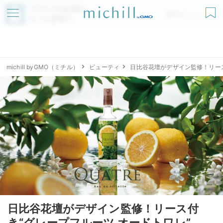
アプリでmichillが
無料ダウンロード
もっと便利に
michill byGMO（ミチル）
ビューティ
日比谷花壇がデザイン監修！リース
日比谷花壇がデザイン監修！リース付
き“グレープフルーツ オードトワレ”