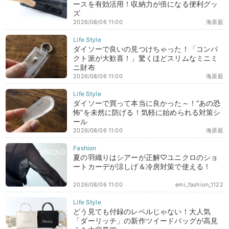
ースを有効活用！収納力が倍になる便利グッ
ズ
2026/08/06 11:00
海原藍
ダイソーで良いの見つけちゃった！「コンパ
クト派が大歓喜！」驚くほどスリムなミニミ
ニ財布
2026/08/06 11:00
海原藍
ダイソーで買って本当に良かった～！“あの恐
怖”を未然に防げる！気軽に始められる対策シ
ール
2026/08/06 11:00
海原藍
夏の羽織りはシアーが正解♡ユニクロのショ
ートカーデが涼しげ＆冷房対策で使える！
2026/08/06 11:00
emi_fashion_1122
どう見ても付録のレベルじゃない！大人気
「ダーリッチ」の新作ツイードバッグが高見