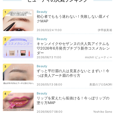
初心者でももう迷わない！失敗しない眉メイ
クMAP
2026/03/24 11:00
伊早坂美裕
キャンメイクやセザンヌの大人気アイテムも
♡2026年6月発売プチプラ新作コスメカレン
ダー
2026/06/13 11:00
michill ビューティー
ずっと平行眉の人は見直さないとまずい！今
っぽ美人アーチ眉の作り方
2026/05/13 08:00
美眉のプロSAORI
リップを変えたら垢抜ける！今っぽリップの
塗り方MAP
2026/06/07 08:00
Yoshiko Sono