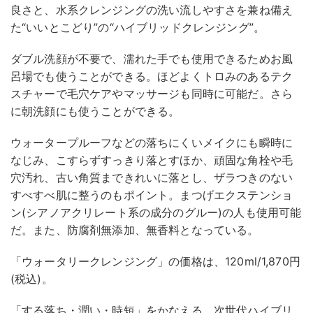
良さと、水系クレンジングの洗い流しやすさを兼ね備え
た“いいとこどり”の“ハイブリッドクレンジング”。
ダブル洗顔が不要で、濡れた手でも使用できるためお風
呂場でも使うことができる。ほどよくトロみのあるテク
スチャーで毛穴ケアやマッサージも同時に可能だ。さら
に朝洗顔にも使うことができる。
ウォータープルーフなどの落ちにくいメイクにも瞬時に
なじみ、こすらずすっきり落とすほか、頑固な角栓や毛
穴汚れ、古い角質まできれいに落とし、ザラつきのない
すべすべ肌に整うのもポイント。まつげエクステンショ
ン(シアノアクリレート系の成分のグルー)の人も使用可能
だ。また、防腐剤無添加、無香料となっている。
「ウォータリークレンジング」の価格は、120ml/1,870円
(税込)。
「する落ち・潤い・時短」をかなえる、次世代ハイブリ