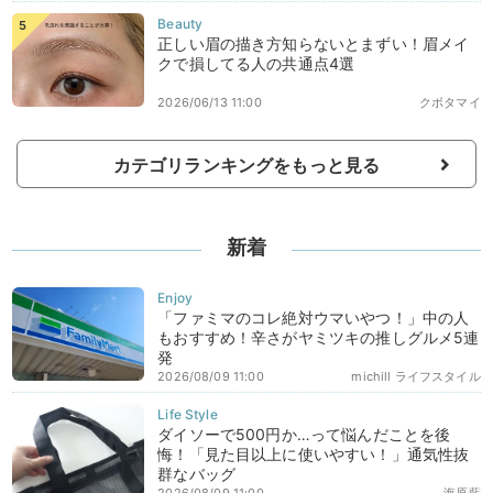
正しい眉の描き方知らないとまずい！眉メイ
クで損してる人の共通点4選
2026/06/13 11:00
クボタマイ
カテゴリランキングをもっと見る
新着
「ファミマのコレ絶対ウマいやつ！」中の人
もおすすめ！辛さがヤミツキの推しグルメ5連
発
2026/08/09 11:00
michill ライフスタイル
ダイソーで500円か…って悩んだことを後
悔！「見た目以上に使いやすい！」通気性抜
群なバッグ