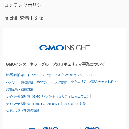
コンテンツポリシー
michill 繁體中文版
GMOインターネットグループのセキュリティ事業について
世界初総合ネットセキュリティサービス「GMOセキュリティ24」
セキュリティ相談AIチャットボット
パスワード漏洩診断
Webサイトリスク診断
実在証明・盗聴対策
サイバー攻撃対策（GMOサイバーセキュリティ byイエラエ）
サイバー攻撃対策（GMO Flatt Security）
なりすまし対策
セキュリティ事業の軌跡