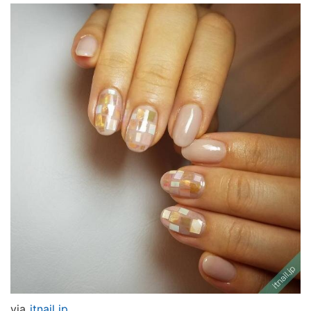
via
itnail.jp