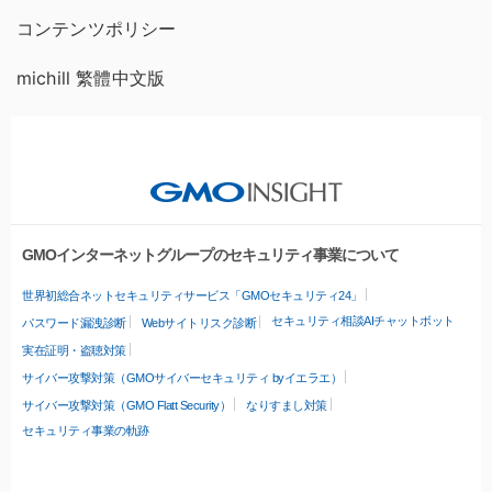
コンテンツポリシー
michill 繁體中文版
GMOインターネットグループのセキュリティ事業について
世界初総合ネットセキュリティサービス「GMOセキュリティ24」
セキュリティ相談AIチャットボット
パスワード漏洩診断
Webサイトリスク診断
実在証明・盗聴対策
サイバー攻撃対策（GMOサイバーセキュリティ byイエラエ）
サイバー攻撃対策（GMO Flatt Security）
なりすまし対策
セキュリティ事業の軌跡