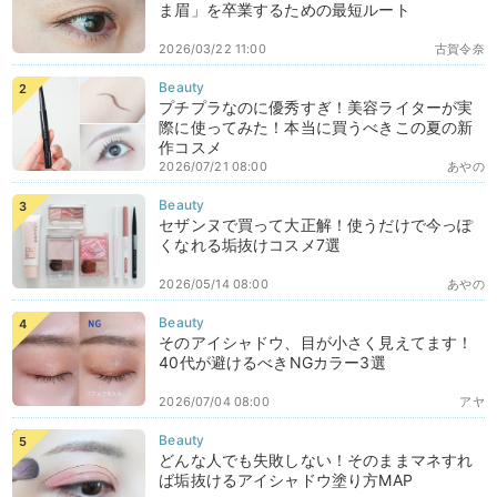
ま眉」を卒業するための最短ルート
2026/03/22 11:00
古賀令奈
プチプラなのに優秀すぎ！美容ライターが実
際に使ってみた！本当に買うべきこの夏の新
作コスメ
2026/07/21 08:00
あやの
セザンヌで買って大正解！使うだけで今っぽ
くなれる垢抜けコスメ7選
2026/05/14 08:00
あやの
そのアイシャドウ、目が小さく見えてます！
40代が避けるべきNGカラー3選
2026/07/04 08:00
アヤ
どんな人でも失敗しない！そのままマネすれ
ば垢抜けるアイシャドウ塗り方MAP