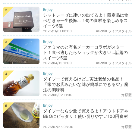
シャトレーゼに凄いの出てるよ！限定品は食
べなきゃ一生後悔…！旬の食材を楽しめるス
イーツ5選
2025/11/01 08:00
michill ライフスタイル
ファミマのと有名メーカーコラボがスター
ト！食べ逃したらショックが大きい…話題の
スイーツ5選
2026/04/15 11:00
michill ライフスタイル
ダイソーで買えるけど…実は老舗の名品！
「家でお店みたいな味が簡単にできる♡」魔
法の調味料
2026/06/02 11:00
海原藍
ダイソーなら少量で買えるよ！アウトドアや
BBQにピッタリ！使い切りやすい100円食材
2026/07/25 08:00
海原藍