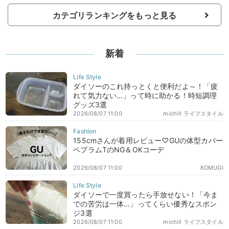
カテゴリランキングをもっと見る
新着
ダイソーのこれ持っとくと便利だよ～！「疲
れて気力ない…」って時に助かる！時短調理
グッズ3選
2026/08/07 11:00
michill ライフスタイル
155cmさんが着用レビュー♡GUの体型カバー
ペプラムTのNG＆OKコーデ
2026/08/07 11:00
KOMUGI
ダイソーで一度買ったら手放せない！「今ま
での苦労は一体…」ってくらい優秀なスポン
ジ3選
2026/08/07 11:00
michill ライフスタイル