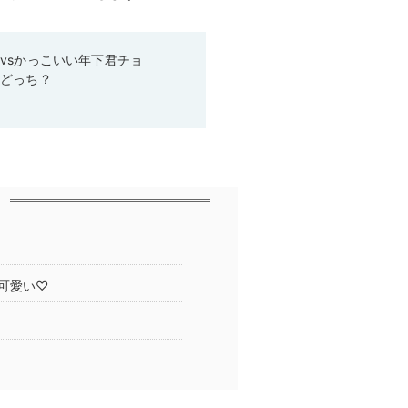
vsかっこいい年下君チョ
らどっち？
可愛い♡