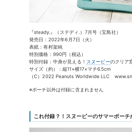
『steady.』（ステディ.）7月号（宝島社）
発売日：2022年6月7日（火）
表紙：有村架純
特別価格：990円（税込）
特別付録：中身が見える！
スヌーピー
のクリア
サイズ（約）：縦11×横17×マチ6.5cm
（C）2022 Peanuts Worldwide LLC www.sno
※ポーチ以外は付録に含まれません
これ付録？！スヌーピーのサマーポーチ