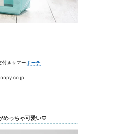
窓付きサマー
ポーチ
opy.co.jp
がめっちゃ可愛い♡