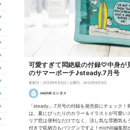
可愛すぎて悶絶級の付録♡中身が
のサマーポーチ♪steady.7月号
更新日：2022年6月5日
/
公開日：2022年6月5日
michill エンタメ
「steady.」7月号の付録を発売前にチェック
は、夏にぴったりのカラー＆イラストが可愛い
リア窓は便利なだけでなく、涼し気な雰囲気も
付きで収納力もバツグンですよ！michill編集