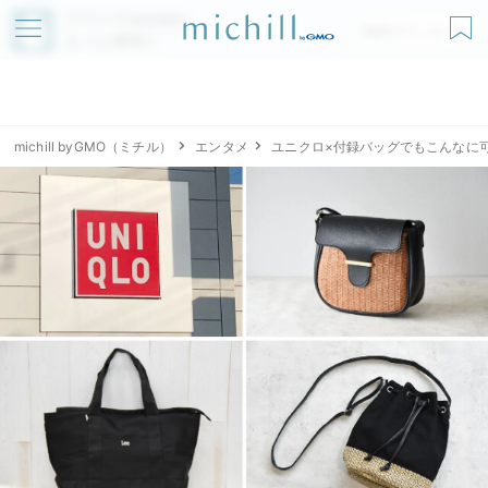
アプリでmichillが
無料ダウンロード
もっと便利に
michill byGMO（ミチル）
エンタメ
ユニクロ×付録バッグでもこんなに可愛