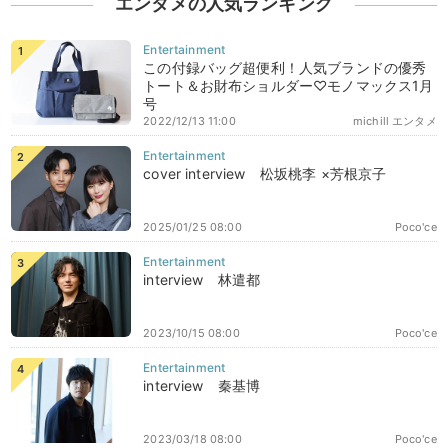
エンタメの人気ランキング
この付録バッグ超便利！人気ブランドの優秀
トート＆お財布ショルダー♡モノマックス1月
号
2022/12/13 11:00
michill エンタメ
cover interview 松坂桃李 ×芳根京子
2025/01/25 08:00
Poco'ce
interview 林遣都
2023/10/15 08:00
Poco'ce
interview 秦基博
2023/03/18 08:00
Poco'ce