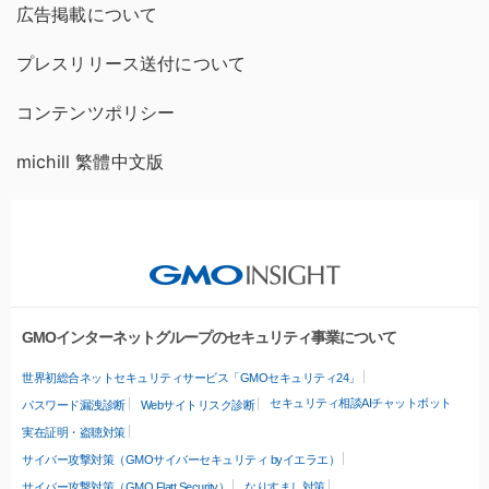
広告掲載について
プレスリリース送付について
コンテンツポリシー
michill 繁體中文版
GMOインターネットグループのセキュリティ事業について
世界初総合ネットセキュリティサービス「GMOセキュリティ24」
セキュリティ相談AIチャットボット
パスワード漏洩診断
Webサイトリスク診断
実在証明・盗聴対策
サイバー攻撃対策（GMOサイバーセキュリティ byイエラエ）
サイバー攻撃対策（GMO Flatt Security）
なりすまし対策