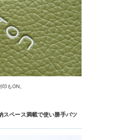
刻印もON。
納スペース満載で使い勝手バツ