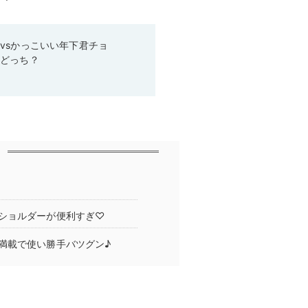
vsかっこいい年下君チョ
らどっち？
ショルダーが便利すぎ♡
満載で使い勝手バツグン♪