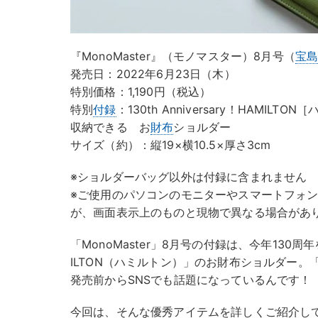
『MonoMaster』（モノマスター）8月号（
宝
発売日：2022年6月23日（木）
特別価格：1,190円（税込）
特別
付録
：130th Anniversary！HAMI
収納できる お
財布
ショルダー
サイズ（約）：縦19×横10.5×厚さ3cm
※ショルダーバッグ以外は付録に含まれません
※ご使用のパソコンのモニターやスマートフォ
が、画面表示上のものと現物で異なる場合があ
「MonoMaster」8月号の付録は、今年130
ILTON（ハミルトン）」のお財布ショルダー
発売前からSNSでも話題になっているんです！
今回は、そんな優秀アイテムを詳しくご紹介し