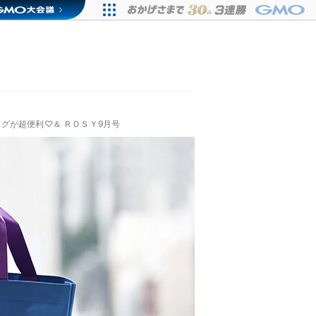
グが超便利♡＆ ＲＯＳＹ9月号