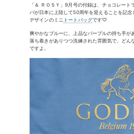
「＆ ＲＯＳＹ」9月号の付録は、チョコレート
バが日本に上陸して50周年を迎えることを記念
デザインのミニ
トートバッグ
です♡
爽やかなブルーに、上品なパープルの持ち手が
落ち着きがありつつ洗練された雰囲気で、どん
ですよ。