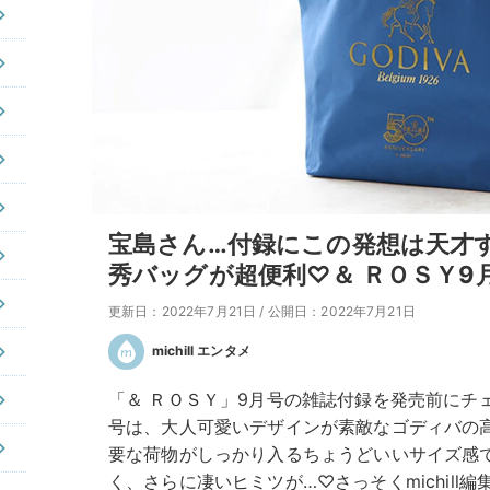
宝島さん…付録にこの発想は天才
秀バッグが超便利♡＆ ＲＯＳＹ9
更新日：2022年7月21日
/
公開日：2022年7月21日
michill エンタメ
「＆ ＲＯＳＹ」9月号の雑誌付録を発売前にチ
号は、大人可愛いデザインが素敵なゴディバの
要な荷物がしっかり入るちょうどいいサイズ感
く、さらに凄いヒミツが…♡さっそくmichill