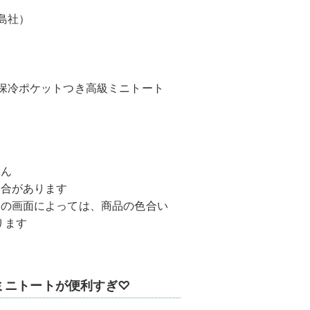
島社）
 保冷ポケットつき高級ミニトート
せん
場合があります
ンの画面によっては、商品の色合い
ります
ミニトートが便利すぎ♡