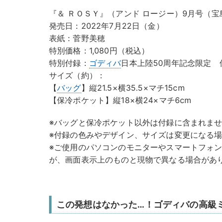
『＆ ＲＯＳＹ』（アンド ロージー）9月号（宝
発売日：2022年7月22日（金）
表紙：菅野美穂
特別価格：1,080円（税込）
特別付録：
ゴディバ
日本上陸50周年記念限定
サイズ（約）：
【
バッグ
】縦21.5×横35.5×マチ15cm
【保冷ポケット】縦18×横24×マチ6cm
※バッグと保冷ポケット以外は付録に含まれま
※付録の色みやデザイン、サイズは変更になる
※ご使用のパソコンのモニターやスマートフォ
が、画面表示上のものと現物で異なる場合があ
この発想はなかった…！ゴディバの高級