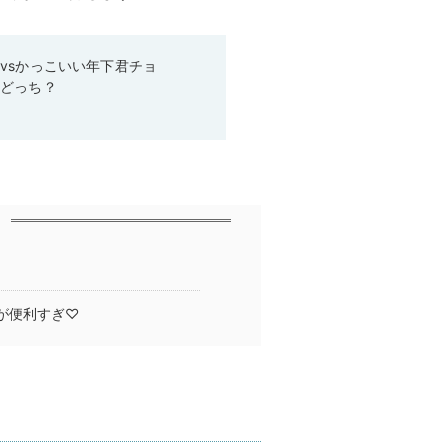
vsかっこいい年下君チョ
らどっち？
が便利すぎ♡