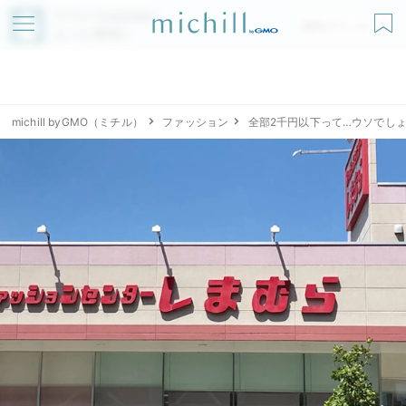
アプリでmichillが
無料ダウンロード
もっと便利に
michill byGMO（ミチル）
ファッション
全部2千円以下って…ウソでし