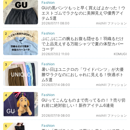
GUの黒パンツもっと早く買えばよかった！ウ
エストゴムでラクなのに美脚見え♡優秀アイ
テム5選
2026/07/11 08:00
michill ファッション
ぷにぷに二の腕もお腹も隠せる！羽織るだけ
で上品見えする万能シャツで夏の体型カバー
コーデ
2026/07/02 11:00
KOMUGI
暑い日はユニクロの「ワイドパンツ」が大優
勝♡ラクなのにおしゃれに見える！快適ボト
ム5選
2026/07/14 08:00
michill ファッション
GUってこんなものまで売ってるの！？売り切
れ前に絶対欲しい！新作アイテム6連発
2026/07/19 08:00
michill ファッション