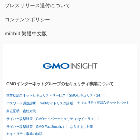
プレスリリース送付について
コンテンツポリシー
michill 繁體中文版
GMOインターネットグループのセキュリティ事業について
世界初総合ネットセキュリティサービス「GMOセキュリティ24」
セキュリティ相談AIチャットボット
パスワード漏洩診断
Webサイトリスク診断
実在証明・盗聴対策
サイバー攻撃対策（GMOサイバーセキュリティ byイエラエ）
サイバー攻撃対策（GMO Flatt Security）
なりすまし対策
セキュリティ事業の軌跡