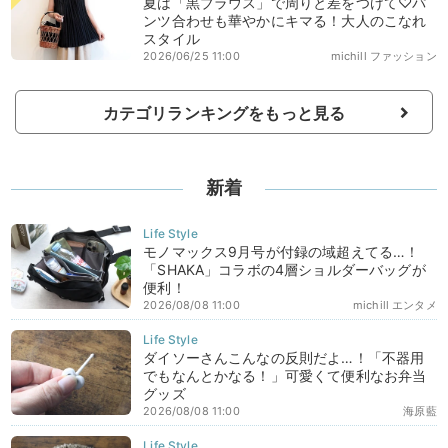
夏は「黒ブラウス」で周りと差をつけて♡パ
ンツ合わせも華やかにキマる！大人のこなれ
スタイル
2026/06/25 11:00
michill ファッション
カテゴリランキングをもっと見る
新着
モノマックス9月号が付録の域超えてる…！
「SHAKA」コラボの4層ショルダーバッグが
便利！
2026/08/08 11:00
michill エンタメ
ダイソーさんこんなの反則だよ…！「不器用
でもなんとかなる！」可愛くて便利なお弁当
グッズ
2026/08/08 11:00
海原藍