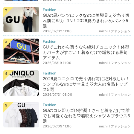
GUの黒パンツはラクなのに美脚見え♡売り切
れ前に即カゴIN！2026夏のきれいめパンツ5
選
2026/07/02 11:00
michill ファッション
GUでこれから買うなら絶対チュニック！体型
カバー力がすごい！着るだけで垢抜ける最旬
アイテム
2026/06/19 11:00
michill ファッション
2026夏ユニクロで売り切れ前に絶対欲しい！
シンプルなのにサマ見え♡大人の名品トップ
ス5選
2026/07/31 08:00
michill ファッション
GUのコレ即カゴIN推奨！さっと着るだけで誰
でも可愛くなれる♡着映えシャツ＆ブラウス5
選
2026/07/09 11:00
michill ファッション