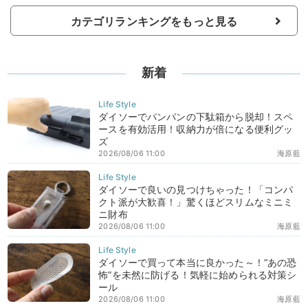
カテゴリランキングをもっと見る
新着
ダイソーでパンパンの下駄箱から脱却！スペ
ースを有効活用！収納力が倍になる便利グッ
ズ
2026/08/06 11:00
海原藍
ダイソーで良いの見つけちゃった！「コンパ
クト派が大歓喜！」驚くほどスリムなミニミ
ニ財布
2026/08/06 11:00
海原藍
ダイソーで買って本当に良かった～！“あの恐
怖”を未然に防げる！気軽に始められる対策シ
ール
2026/08/06 11:00
海原藍