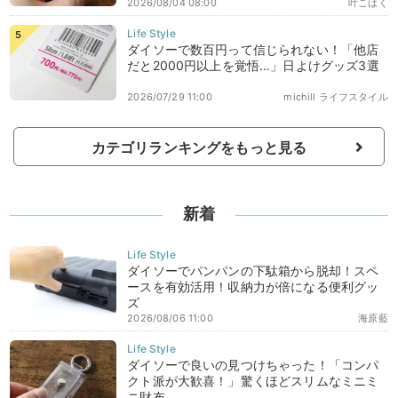
2026/08/04 08:00
叶こはく
ダイソーで数百円って信じられない！「他店
だと2000円以上を覚悟…」日よけグッズ3選
2026/07/29 11:00
michill ライフスタイル
カテゴリランキングをもっと見る
新着
ダイソーでパンパンの下駄箱から脱却！スペ
ースを有効活用！収納力が倍になる便利グッ
ズ
2026/08/06 11:00
海原藍
ダイソーで良いの見つけちゃった！「コンパ
クト派が大歓喜！」驚くほどスリムなミニミ
ニ財布