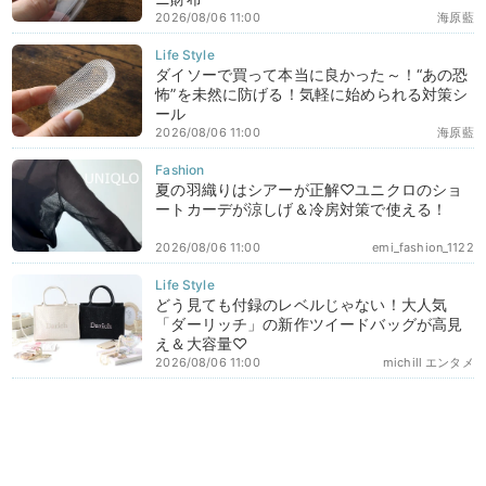
2026/08/06 11:00
海原藍
ダイソーで買って本当に良かった～！“あの恐
怖”を未然に防げる！気軽に始められる対策シ
ール
2026/08/06 11:00
海原藍
夏の羽織りはシアーが正解♡ユニクロのショ
ートカーデが涼しげ＆冷房対策で使える！
2026/08/06 11:00
emi_fashion_1122
どう見ても付録のレベルじゃない！大人気
「ダーリッチ」の新作ツイードバッグが高見
え＆大容量♡
2026/08/06 11:00
michill エンタメ