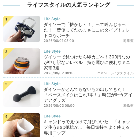
ライフスタイルの人気ランキング
ダイソーで「懐かし～！」って叫んじゃっ
た！「昔使ってたのまさにこのタイプ！」レ
トロなポーチ
2026/08/01 08:00
海原藍
ダイソーで見つけたら即カゴへ！300円なの
が申し訳ないレベル！持ち運びに便利なミニ
家電3選
2026/08/02 08:00
michill ライフスタイル
ダイソーがとんでもないもの出してきた！
「ベースメイクはこれ1本！」時短が叶うアイ
デアグッズ
2026/08/03 08:00
海原藍
キャンドゥで見つけて飛びついた！「キャッ
プ使うのは抵抗が…」毎日気持ちよく使える
専用コップ