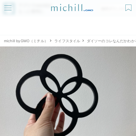
アプリでmichillが
無料ダウンロード
もっと便利に
michill byGMO（ミチル）
ライフスタイル
ダイソーのコレなんだかわか