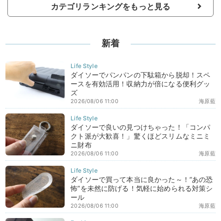
カテゴリランキングをもっと見る
新着
ダイソーでパンパンの下駄箱から脱却！スペ
ースを有効活用！収納力が倍になる便利グッ
ズ
2026/08/06 11:00
海原藍
ダイソーで良いの見つけちゃった！「コンパ
クト派が大歓喜！」驚くほどスリムなミニミ
ニ財布
2026/08/06 11:00
海原藍
ダイソーで買って本当に良かった～！“あの恐
怖”を未然に防げる！気軽に始められる対策シ
ール
2026/08/06 11:00
海原藍