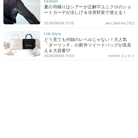
夏の羽織りはシアーが正解♡ユニクロのショ
ートカーデが涼しげ＆冷房対策で使える！
2026/08/06 11:00
emi_fashion_1122
どう見ても付録のレベルじゃない！大人気
「ダーリッチ」の新作ツイードバッグが高見
え＆大容量♡
2026/08/06 11:00
michill エンタメ