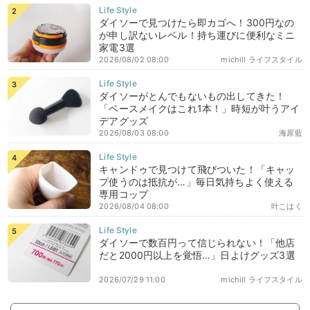
ダイソーで見つけたら即カゴへ！300円なの
が申し訳ないレベル！持ち運びに便利なミニ
家電3選
2026/08/02 08:00
michill ライフスタイル
ダイソーがとんでもないもの出してきた！
「ベースメイクはこれ1本！」時短が叶うアイ
デアグッズ
2026/08/03 08:00
海原藍
キャンドゥで見つけて飛びついた！「キャッ
プ使うのは抵抗が…」毎日気持ちよく使える
専用コップ
2026/08/04 08:00
叶こはく
ダイソーで数百円って信じられない！「他店
だと2000円以上を覚悟…」日よけグッズ3選
2026/07/29 11:00
michill ライフスタイル