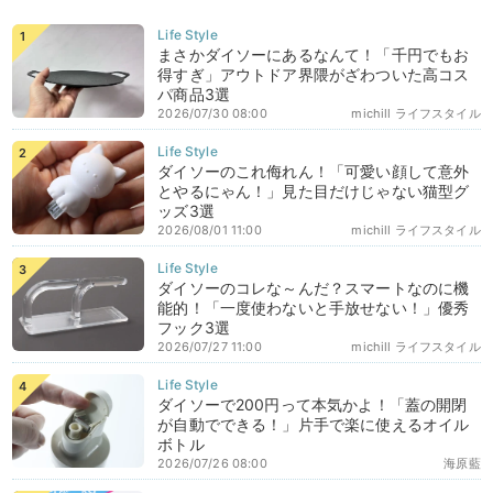
まさかダイソーにあるなんて！「千円でもお
得すぎ」アウトドア界隈がざわついた高コス
パ商品3選
2026/07/30 08:00
michill ライフスタイル
ダイソーのこれ侮れん！「可愛い顔して意外
とやるにゃん！」見た目だけじゃない猫型グ
ッズ3選
2026/08/01 11:00
michill ライフスタイル
ダイソーのコレな～んだ？スマートなのに機
能的！「一度使わないと手放せない！」優秀
フック3選
2026/07/27 11:00
michill ライフスタイル
ダイソーで200円って本気かよ！「蓋の開閉
が自動でできる！」片手で楽に使えるオイル
ボトル
2026/07/26 08:00
海原藍