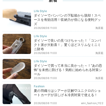
新着
ダイソーでパンパンの下駄箱から脱却！スペ
ースを有効活用！収納力が倍になる便利グッ
ズ
2026/08/06 11:00
海原藍
ダイソーで良いの見つけちゃった！「コンパ
クト派が大歓喜！」驚くほどスリムなミニミ
ニ財布
2026/08/06 11:00
海原藍
ダイソーで買って本当に良かった～！“あの恐
怖”を未然に防げる！気軽に始められる対策シ
ール
2026/08/06 11:00
海原藍
夏の羽織りはシアーが正解♡ユニクロのショ
ートカーデが涼しげ＆冷房対策で使える！
2026/08/06 11:00
emi_fashion_1122