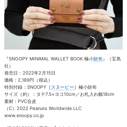
『SNOOPY MINIMAL WALLET BOOK 極小
財布
』（宝島
社）
発売日：2022年2月15日
価格：2,189円（税込）
特別付録：SNOOPY［
スヌーピー
］極小財布
サイズ（約）：タテ7.5×ヨコ10cm／お札入れ幅18cm
素材：PVC合皮
（C）2022 Peanuts Worldwide LLC
www.snoopy.co.jp