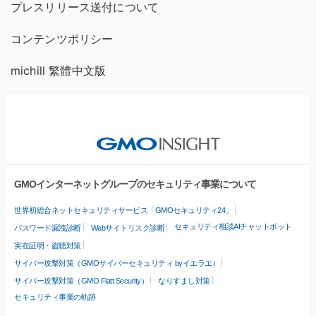
プレスリリース送付について
コンテンツポリシー
michill 繁體中文版
GMOインターネットグループのセキュリティ事業について
世界初総合ネットセキュリティサービス「GMOセキュリティ24」
セキュリティ相談AIチャットボット
パスワード漏洩診断
Webサイトリスク診断
実在証明・盗聴対策
サイバー攻撃対策（GMOサイバーセキュリティ byイエラエ）
サイバー攻撃対策（GMO Flatt Security）
なりすまし対策
セキュリティ事業の軌跡