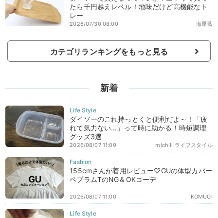
たら千円越えレベル！地味だけど高機能なト
レー
2026/07/30 08:00
海原藍
カテゴリランキングをもっと見る
新着
ダイソーのこれ持っとくと便利だよ～！「疲
れて気力ない…」って時に助かる！時短調理
グッズ3選
2026/08/07 11:00
michill ライフスタイル
155cmさんが着用レビュー♡GUの体型カバー
ペプラムTのNG＆OKコーデ
2026/08/07 11:00
KOMUGI