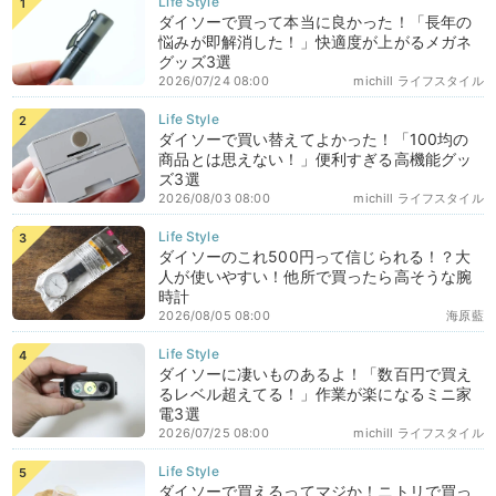
ダイソーで買って本当に良かった！「長年の
悩みが即解消した！」快適度が上がるメガネ
グッズ3選
2026/07/24 08:00
michill ライフスタイル
ダイソーで買い替えてよかった！「100均の
商品とは思えない！」便利すぎる高機能グッ
ズ3選
2026/08/03 08:00
michill ライフスタイル
ダイソーのこれ500円って信じられる！？大
人が使いやすい！他所で買ったら高そうな腕
時計
2026/08/05 08:00
海原藍
ダイソーに凄いものあるよ！「数百円で買え
るレベル超えてる！」作業が楽になるミニ家
電3選
2026/07/25 08:00
michill ライフスタイル
ダイソーで買えるってマジか！ニトリで買っ