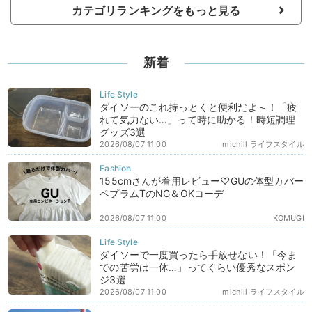
カテゴリランキングをもっと見る
新着
ダイソーのこれ持っとくと便利だよ～！「疲
れて気力ない…」って時に助かる！時短調理
グッズ3選
2026/08/07 11:00
michill ライフスタイル
155cmさんが着用レビュー♡GUの体型カバー
ペプラムTのNG＆OKコーデ
2026/08/07 11:00
KOMUGI
ダイソーで一度買ったら手放せない！「今ま
での苦労は一体…」ってくらい優秀なスポン
ジ3選
2026/08/07 11:00
michill ライフスタイル