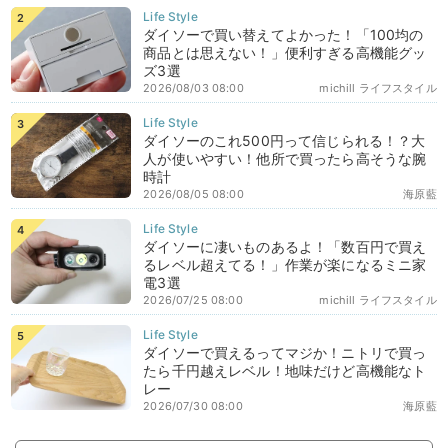
ダイソーで買い替えてよかった！「100均の
商品とは思えない！」便利すぎる高機能グッ
ズ3選
2026/08/03 08:00
michill ライフスタイル
ダイソーのこれ500円って信じられる！？大
人が使いやすい！他所で買ったら高そうな腕
時計
2026/08/05 08:00
海原藍
ダイソーに凄いものあるよ！「数百円で買え
るレベル超えてる！」作業が楽になるミニ家
電3選
2026/07/25 08:00
michill ライフスタイル
ダイソーで買えるってマジか！ニトリで買っ
たら千円越えレベル！地味だけど高機能なト
レー
2026/07/30 08:00
海原藍