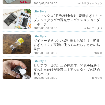
2026/08/08 08:00
michill ファッション
モノマックス9月号増刊付録、豪華すぎ！キャ
プテンスタッグの調光サングラス＆ショルダ
ーポーチ
2026/08/08 08:00
michill エンタメ
ダイソーで見つけた絞り器をお試し！「斬新
すぎん！？」実際に使ってみたらまさかの結
果に…
2026/08/08 08:00
海原藍
セリアで「日焼け止め持運び」問題を解決！
夏のお出かけが快適に！アルミタイプの詰め
替えパウチ
2026/08/08 08:00
如月せり