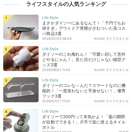
ライフスタイルの人気ランキング
まさかダイソーにあるなんて！「千円でもお
得すぎ」アウトドア界隈がざわついた高コス
パ商品3選
2026/07/30 08:00
michill ライフスタイル
ダイソーのこれ侮れん！「可愛い顔して意外
とやるにゃん！」見た目だけじゃない猫型グ
ッズ3選
2026/08/01 11:00
michill ライフスタイル
ダイソーのコレな～んだ？スマートなのに機
能的！「一度使わないと手放せない！」優秀
フック3選
2026/07/27 11:00
michill ライフスタイル
ダイソーで200円って本気かよ！「蓋の開閉
が自動でできる！」片手で楽に使えるオイル
ボトル