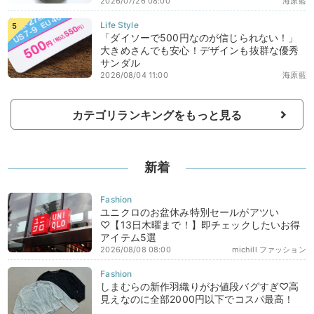
2026/07/26 08:00
海原藍
「ダイソーで500円なのが信じられない！」
大きめさんでも安心！デザインも抜群な優秀
サンダル
2026/08/04 11:00
海原藍
カテゴリランキングをもっと見る
新着
ユニクロのお盆休み特別セールがアツい
♡【13日木曜まで！】即チェックしたいお得
アイテム5選
2026/08/08 08:00
michill ファッション
しまむらの新作羽織りがお値段バグすぎ♡高
見えなのに全部2000円以下でコスパ最高！