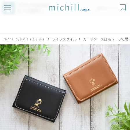
アプリでmichillが
無料ダウンロード
もっと便利に
michill byGMO（ミチル）
ライフスタイル
カードケースはもう…って思