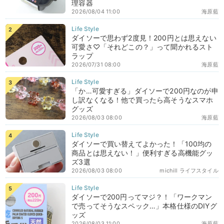
理容器
2026/08/04 11:00
海原藍
ダイソーで思わず2度見！200円とは思えない
可愛さ♡「それどこの？」って聞かれるスト
ラップ
2026/07/31 08:00
海原藍
「か…可愛すぎる」ダイソーで200円なのが申
し訳なくなる！他で買ったら高そうなスマホ
グッズ
2026/08/03 08:00
海原藍
ダイソーで買い替えてよかった！「100均の
商品とは思えない！」便利すぎる高機能グッ
ズ3選
2026/08/03 08:00
michill ライフスタイル
ダイソーで200円ってマジ？！「ワークマン
で売ってそうなスペック…」本格仕様のDIYグ
ッズ
2026/08/03 11:00
海原藍