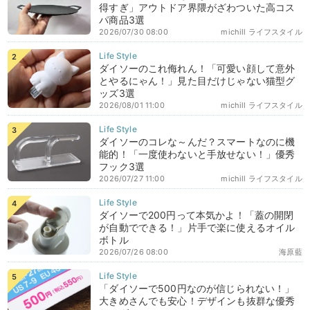
得すぎ」アウトドア界隈がざわついた高コス
パ商品3選
2026/07/30 08:00
michill ライフスタイル
ダイソーのこれ侮れん！「可愛い顔して意外
とやるにゃん！」見た目だけじゃない猫型グ
ッズ3選
2026/08/01 11:00
michill ライフスタイル
ダイソーのコレな～んだ？スマートなのに機
能的！「一度使わないと手放せない！」優秀
フック3選
2026/07/27 11:00
michill ライフスタイル
ダイソーで200円って本気かよ！「蓋の開閉
が自動でできる！」片手で楽に使えるオイル
ボトル
2026/07/26 08:00
海原藍
「ダイソーで500円なのが信じられない！」
大きめさんでも安心！デザインも抜群な優秀