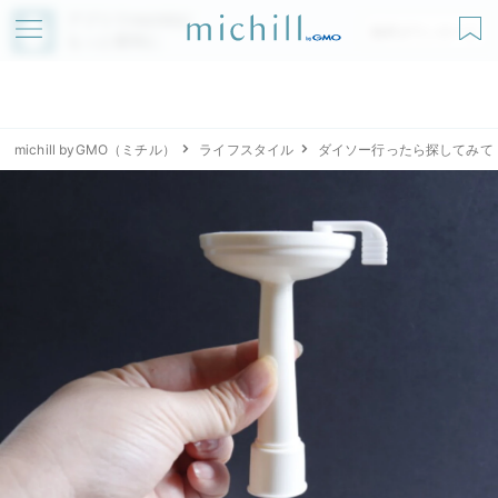
アプリでmichillが
無料ダウンロード
もっと便利に
michill byGMO（ミチル）
ライフスタイル
ダイソー行ったら探してみて