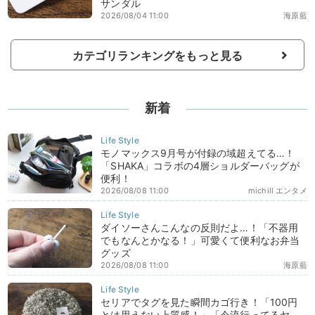
サンダル
2026/08/04 11:00
海原藍
カテゴリランキングをもっと見る
新着
モノマックス9月号が付録の域超えてる…！
「SHAKA」コラボの4層ショルダーバッグが
便利！
2026/08/08 11:00
michill エンタメ
ダイソーさんこんなの反則だよ…！「不器用
でもなんとかなる！」可愛くて便利なお弁当
グッズ
2026/08/08 11:00
海原藍
セリアでタグを見た瞬間カゴ行き！「100円
とは思えない上質感！」「今流行ってるヤ