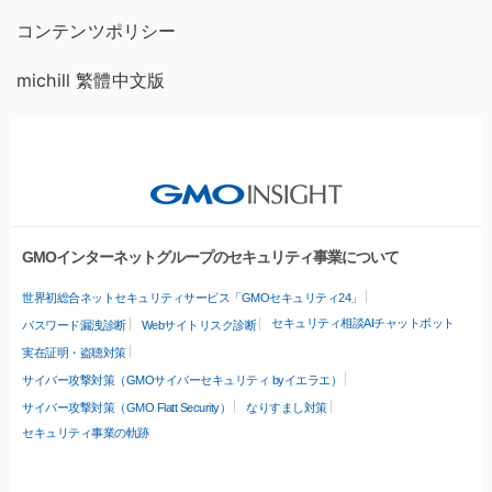
コンテンツポリシー
michill 繁體中文版
GMOインターネットグループのセキュリティ事業について
世界初総合ネットセキュリティサービス「GMOセキュリティ24」
セキュリティ相談AIチャットボット
パスワード漏洩診断
Webサイトリスク診断
実在証明・盗聴対策
サイバー攻撃対策（GMOサイバーセキュリティ byイエラエ）
サイバー攻撃対策（GMO Flatt Security）
なりすまし対策
セキュリティ事業の軌跡