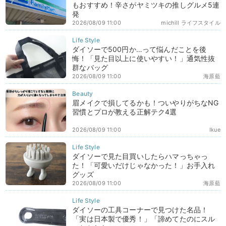
もおすすめ！辛さがヤミツキの推しグルメ5連
発
2026/08/09 11:00
michill ライフスタイル
ダイソーで500円か…って悩んだことを後
悔！「見た目以上に使いやすい！」通気性抜
群なバッグ
2026/08/09 11:00
海原藍
眉メイクで損してるかも！ついやりがちなNG
習慣とプロが教える正解テク4選
2026/08/09 11:00
Ikue
ダイソーで見た目買いしたらハマっちゃっ
た！「可愛いだけじゃなかった！」お手入れ
グッズ
2026/08/09 11:00
海原藍
ダイソーの工具コーナーで見つけた名品！
「実は日本製で優秀！」「諦めてたのにスル