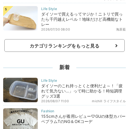
ダイソーで買えるってマジか！ニトリで買っ
たら千円越えレベル！地味だけど高機能なト
レー
2026/07/30 08:00
海原藍
カテゴリランキングをもっと見る
新着
ダイソーのこれ持っとくと便利だよ～！「疲
れて気力ない…」って時に助かる！時短調理
グッズ3選
2026/08/07 11:00
michill ライフスタイル
155cmさんが着用レビュー♡GUの体型カバー
ペプラムTのNG＆OKコーデ