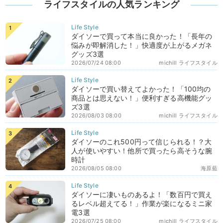
ライフスタイルの人気ランキング
ダイソーで買って本当に良かった！「長年の
悩みが即解消した！」快適度が上がるメガネ
グッズ3選
2026/07/24 08:00
michill ライフスタイル
ダイソーで買い替えてよかった！「100均の
商品とは思えない！」便利すぎる高機能グッ
ズ3選
2026/08/03 08:00
michill ライフスタイル
ダイソーのこれ500円って信じられる！？大
人が使いやすい！他所で買ったら高そうな腕
時計
2026/08/05 08:00
海原藍
ダイソーに凄いものあるよ！「数百円で買え
るレベル超えてる！」作業が楽になるミニ家
電3選
2026/07/25 08:00
michill ライフスタイル