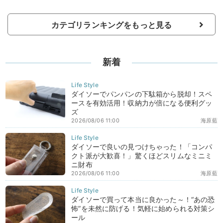
カテゴリランキングをもっと見る
新着
ダイソーでパンパンの下駄箱から脱却！スペ
ースを有効活用！収納力が倍になる便利グッ
ズ
2026/08/06 11:00
海原藍
ダイソーで良いの見つけちゃった！「コンパ
クト派が大歓喜！」驚くほどスリムなミニミ
ニ財布
2026/08/06 11:00
海原藍
ダイソーで買って本当に良かった～！“あの恐
怖”を未然に防げる！気軽に始められる対策シ
ール