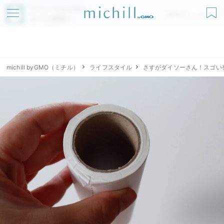
アプリでmichillが
無料ダウンロード
もっと便利に
michill byGMO（ミチル）
ライフスタイル
さすがダイソーさん！スゴい