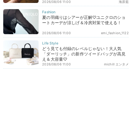
2026/08/06 11:00
海原藍
夏の羽織りはシアーが正解♡ユニクロのショ
ートカーデが涼しげ＆冷房対策で使える！
2026/08/06 11:00
emi_fashion_1122
どう見ても付録のレベルじゃない！大人気
「ダーリッチ」の新作ツイードバッグが高見
え＆大容量♡
2026/08/06 11:00
michill エンタメ