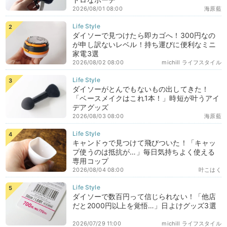
2026/08/01 08:00
海原藍
ダイソーで見つけたら即カゴへ！300円なの
が申し訳ないレベル！持ち運びに便利なミニ
家電3選
2026/08/02 08:00
michill ライフスタイル
ダイソーがとんでもないもの出してきた！
「ベースメイクはこれ1本！」時短が叶うアイ
デアグッズ
2026/08/03 08:00
海原藍
キャンドゥで見つけて飛びついた！「キャッ
プ使うのは抵抗が…」毎日気持ちよく使える
専用コップ
2026/08/04 08:00
叶こはく
ダイソーで数百円って信じられない！「他店
だと2000円以上を覚悟…」日よけグッズ3選
2026/07/29 11:00
michill ライフスタイル