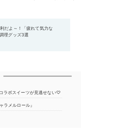
便利だよ～！「疲れて気力な
調理グッズ3選
コラボスイーツが見逃せない♡
キャラメルロール』