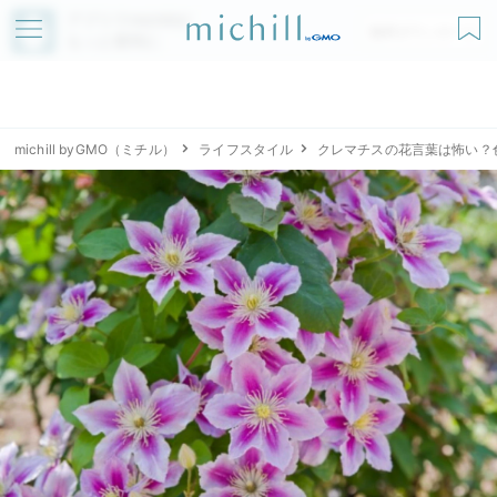
アプリでmichillが
無料ダウンロード
もっと便利に
michill byGMO（ミチル）
ライフスタイル
クレマチスの花言葉は怖い？