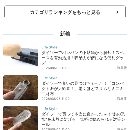
カテゴリランキングをもっと見る
新着
ダイソーでパンパンの下駄箱から脱却！スペ
ースを有効活用！収納力が倍になる便利グッ
ズ
2026/08/06 11:00
海原藍
ダイソーで良いの見つけちゃった！「コンパ
クト派が大歓喜！」驚くほどスリムなミニミ
ニ財布
2026/08/06 11:00
海原藍
ダイソーで買って本当に良かった～！“あの恐
怖”を未然に防げる！気軽に始められる対策シ
ール
2026/08/06 11:00
海原藍