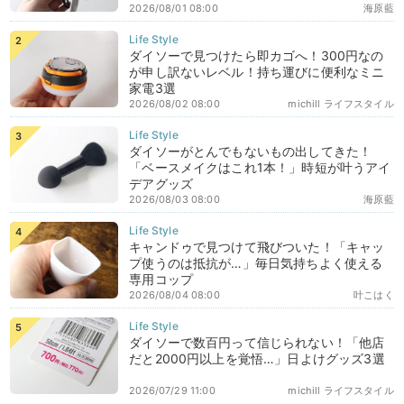
2026/08/01 08:00
海原藍
ダイソーで見つけたら即カゴへ！300円なの
が申し訳ないレベル！持ち運びに便利なミニ
家電3選
2026/08/02 08:00
michill ライフスタイル
ダイソーがとんでもないもの出してきた！
「ベースメイクはこれ1本！」時短が叶うアイ
デアグッズ
2026/08/03 08:00
海原藍
キャンドゥで見つけて飛びついた！「キャッ
プ使うのは抵抗が…」毎日気持ちよく使える
専用コップ
2026/08/04 08:00
叶こはく
ダイソーで数百円って信じられない！「他店
だと2000円以上を覚悟…」日よけグッズ3選
2026/07/29 11:00
michill ライフスタイル