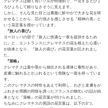
クレマチスは細く長いツルが特徴的で、一見するとひょ
ろひょろして頼りなさそうに見えます。
しかし、そんな見た目とは裏腹に鮮やかで大きな花を咲
かせることから、芯の強さを感じさせる『精神の美』と
いう花言葉を授かっています。
『旅人の喜び』
ヨーロッパの宿で『旅人に快適な一夜を提供するため
に』と、エントランスにクレマチスの花を植えた心遣い
が由来となり、『旅人の喜び』の花言葉が託されまし
た。
『策略』
クレマチスは葉や茎から抽出される液体に毒性があり、
皮膚に触れるとかぶれるという危険な一面を持っていま
す。
このクレマチスの特性をあえて利用し、わざと皮膚をか
ぶれさせ周囲の同情を誘ったフランスの物乞いの話が由
来となり『策略』の花言葉が付けられました。
ちなみにクレマチスの英語の花言葉は、以下の3つ。