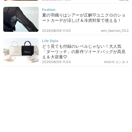
夏の羽織りはシアーが正解♡ユニクロのショ
ートカーデが涼しげ＆冷房対策で使える！
2026/08/06 11:00
emi_fashion_1122
どう見ても付録のレベルじゃない！大人気
「ダーリッチ」の新作ツイードバッグが高見
え＆大容量♡
2026/08/06 11:00
michill エンタメ